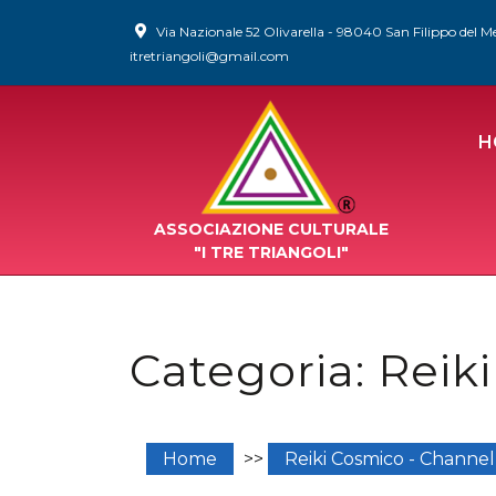
Via Nazionale 52 Olivarella - 98040 San Filippo del M
itretriangoli@gmail.com
H
ASSOCIAZIONE CULTURALE
"I TRE TRIANGOLI"
Categoria:
Reik
Home
>>
Reiki Cosmico - Channel