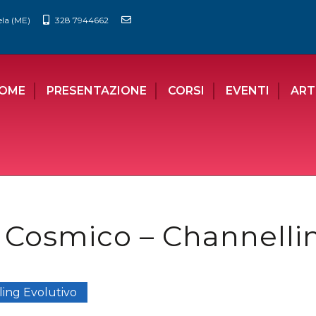
ela (ME)
328 7944662
OME
PRESENTAZIONE
CORSI
EVENTI
ART
i Cosmico – Channelli
ling Evolutivo