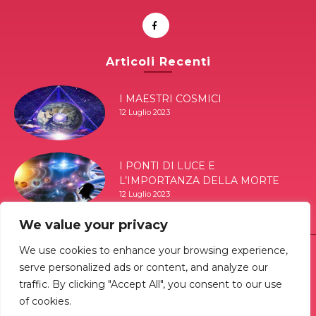
Articoli Recenti
I MAESTRI COSMICI
12 Luglio 2023
I PONTI DI LUCE E
L’IMPORTANZA DELLA MORTE
12 Luglio 2023
We value your privacy
We use cookies to enhance your browsing experience,
© 2026 Associazione culturale "I tre triangoli"
serve personalized ads or content, and analyze our
Via Nazionale 52 Olivarella - 98040 San Filippo del Mela
traffic. By clicking "Accept All", you consent to our use
(ME) - P.IVA & CF: 90029880839
Tutti i testi e le immagini pubblicate in questo sito
of cookies.
non possono essere copiate e/o pubblicate